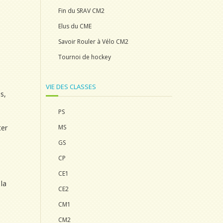
Fin du SRAV CM2
Elus du CME
Savoir Rouler à Vélo CM2
Tournoi de hockey
VIE DES CLASSES
s,
PS
ter
MS
GS
CP
CE1
la
CE2
CM1
CM2