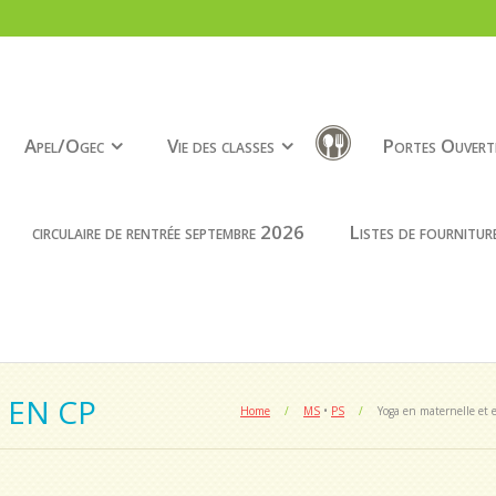
Apel/Ogec
Vie des classes
Portes Ouvert
circulaire de rentrée septembre 2026
Listes de fournitu
 EN CP
Home
/
MS
•
PS
/
Yoga en maternelle et 