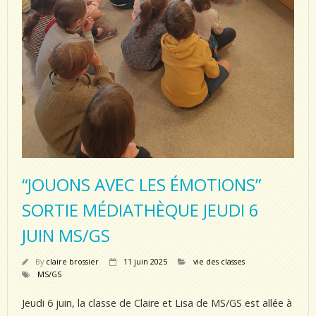
“JOUONS AVEC LES ÉMOTIONS”
SORTIE MÉDIATHÈQUE JEUDI 6
JUIN MS/GS
By
claire brossier
11 juin 2025
vie des classes
MS/GS
Jeudi 6 juin, la classe de Claire et Lisa de MS/GS est allée à