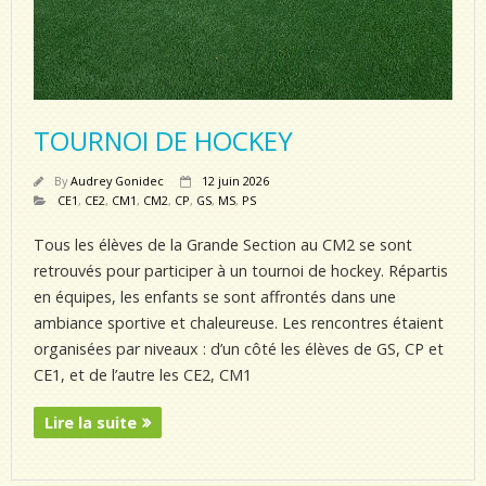
TOURNOI DE HOCKEY
By
Audrey Gonidec
12 juin 2026
CE1
,
CE2
,
CM1
,
CM2
,
CP
,
GS
,
MS
,
PS
Tous les élèves de la Grande Section au CM2 se sont
retrouvés pour participer à un tournoi de hockey. Répartis
en équipes, les enfants se sont affrontés dans une
ambiance sportive et chaleureuse. Les rencontres étaient
organisées par niveaux : d’un côté les élèves de GS, CP et
CE1, et de l’autre les CE2, CM1
Lire la suite