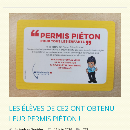
LES ÉLÈVES DE CE2 ONT OBTENU
LEUR PERMIS PIÉTON !
By
Audrey Gonidec
11 juin 2026
CE2